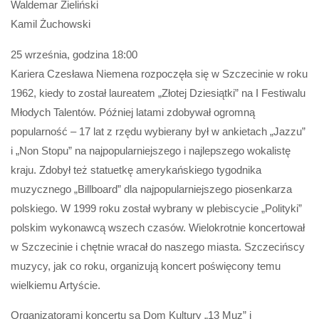
Waldemar Zieliński
Kamil Żuchowski
25 września, godzina 18:00
Kariera Czesława Niemena rozpoczęła się w Szczecinie w roku
1962, kiedy to został laureatem „Złotej Dziesiątki” na I Festiwalu
Młodych Talentów. Później latami zdobywał ogromną
popularność – 17 lat z rzędu wybierany był w ankietach „Jazzu”
i „Non Stopu” na najpopularniejszego i najlepszego wokalistę
kraju. Zdobył też statuetkę amerykańskiego tygodnika
muzycznego „Billboard” dla najpopularniejszego piosenkarza
polskiego. W 1999 roku został wybrany w plebiscycie „Polityki”
polskim wykonawcą wszech czasów. Wielokrotnie koncertował
w Szczecinie i chętnie wracał do naszego miasta. Szczecińscy
muzycy, jak co roku, organizują koncert poświęcony temu
wielkiemu Artyście.
Organizatorami koncertu są Dom Kultury „13 Muz” i