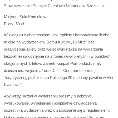
Stowarzyszenie Pamięci Czesława Niemena w Szczecinie.
Miejsce: Sala Kominkowa
Bilety: 50 zł
W związku z obostrzeniami dot. epidemii koronawirusa liczba
miejsc na wydarzenia w Domu Kultury „13 Muz” jest
ograniczona. Bilety oraz wejściówki (także na wydarzenia
bezpłatne) są dostępne na stronie: www.bilety.fm i w punktach
stacjonarnych biletów: Zamek Książąt Pomorskich, mały
dziedziniec, wejście „I” oraz CIT – Centrum Informacji
Turystycznej, pl. Żołnierza Polskiego 20 (szklany pawilon w Alei
Kwiatowej).
Aby wziąć udział w wydarzeniu prosimy o pobranie,
wydrukowanie, wypełnienie i podpisanie oświadczenia
uczestnika wydarzenia oraz o zapoznanie się z regulaminem.
Dokumenty są dostępne na naszej stronie www.13muz.eu.