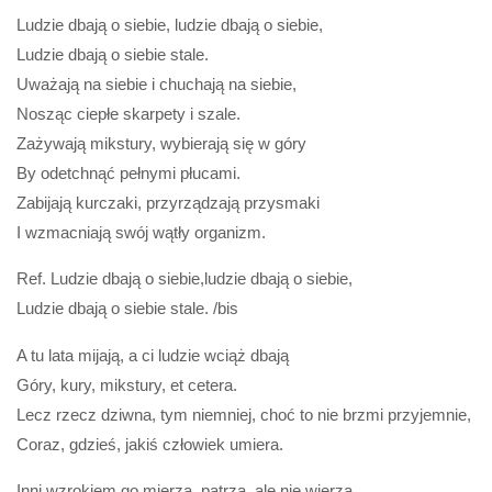
Ludzie dbają o siebie, ludzie dbają o siebie,
Ludzie dbają o siebie stale.
Uważają na siebie i chuchają na siebie,
Nosząc ciepłe skarpety i szale.
Zażywają mikstury, wybierają się w góry
By odetchnąć pełnymi płucami.
Zabijają kurczaki, przyrządzają przysmaki
I wzmacniają swój wątły organizm.
Ref. Ludzie dbają o siebie,ludzie dbają o siebie,
Ludzie dbają o siebie stale. /bis
A tu lata mijają, a ci ludzie wciąż dbają
Góry, kury, mikstury, et cetera.
Lecz rzecz dziwna, tym niemniej, choć to nie brzmi przyjemnie,
Coraz, gdzieś, jakiś człowiek umiera.
Inni wzrokiem go mierzą, patrzą, ale nie wierzą.